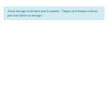
Aucun message n'a été laissé pour le moment... Cliquez sur le bouton ci-dessus
pour nous laisser un message !