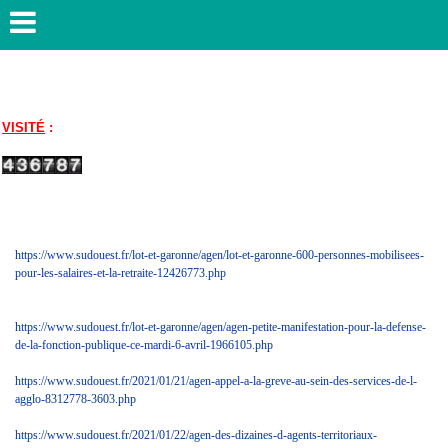
VISITÉ
:
https://www.sudouest.fr/lot-et-garonne/agen/lot-et-garonne-600-personnes-mobilisees-
pour-les-salaires-et-la-retraite-12426773.php
https://www.sudouest.fr/lot-et-garonne/agen/agen-petite-manifestation-pour-la-defense-
de-la-fonction-publique-ce-mardi-6-avril-1966105.php
https://www.sudouest.fr/2021/01/21/agen-appel-a-la-greve-au-sein-des-services-de-l-
agglo-8312778-3603.php
https://www.sudouest.fr/2021/01/22/agen-des-dizaines-d-agents-territoriaux-